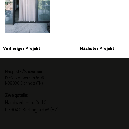
Nächstes Projekt
Vorheriges Projekt
Hauptsitz / Showroom:
IV.-Novemberstraße 59
I-38030 Eichholz (TN)
Zweigstelle:
Handwerkerstraße 10
I-39040 Kurtinig a.d.W. (BZ)