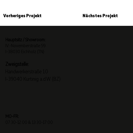
Nächstes Projekt
Vorheriges Projekt
Hauptsitz / Showroom:
IV.-Novemberstraße 59
I-38030 Eichholz (TN)
Zweigstelle:
Handwerkerstraße 10
I-39040 Kurtinig a.d.W. (BZ)
MO-FR:
07:30-12:00 & 13:30-17:00