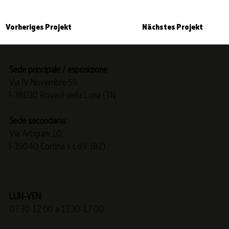
Nächstes Projekt
Vorheriges Projekt
Sede principale / esposizione
Via IV Novembre 59
I-38030 Roverè della Luna (TN
Sede secondaria:
Via Artigiani 10,
I-39040 Cortina s.s.d.V. (BZ)
LUN-VEN:
07:30-12:00 e 13:30-17:00