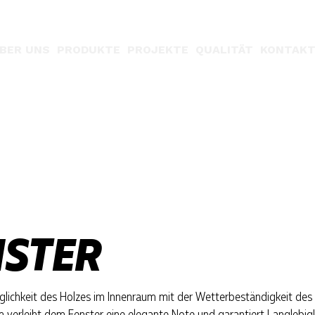
BER UNS
PRODUKTE
PROJEKTE
QUALITÄT
KONTAK
NSTER
glichkeit des Holzes im Innenraum mit der Wetterbeständigkeit des
 verleiht dem Fenster eine elegante Note und garantiert Langlebigk