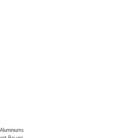
T
 Aluminiums
eit. Bei uns