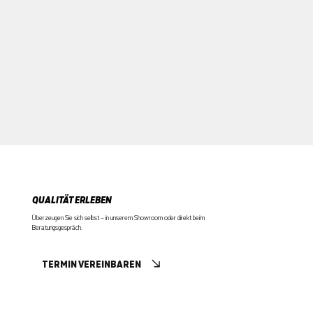
QUALITÄT ERLEBEN
Überzeugen Sie sich selbst – in unserem Showroom oder direkt beim
Beratungsgespräch.
TERMIN VEREINBAREN