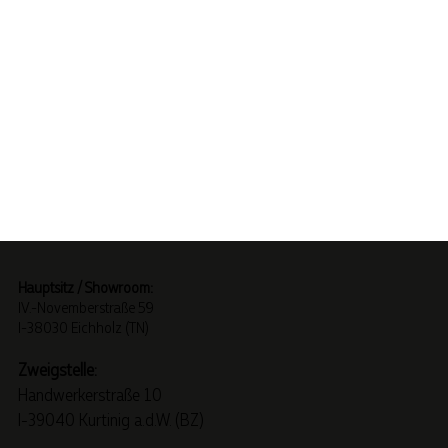
Hauptsitz / Showroom:
IV.-Novemberstraße 59
I-38030 Eichholz (TN)
Zweigstelle:
Handwerkerstraße 10
I-39040 Kurtinig a.d.W. (BZ)